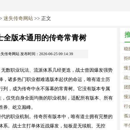
>
迷失传奇网站
>> 正文
士全版本通用的传奇常青树
稳
m迷失传奇网站
发布时间：2026-06-25 09:14:39
拒
味
慢
无数职业玩法、流派体系几经更迭，战士曾因爆发强势
战
捧，诸多热门职业都难逃版本起伏的命运，唯有道士历
玛
团
行列，成为传奇中永不落幕的常青树。它没有版本专属
系
慢
属性，仅凭自身全面均衡的职业机制，适配所有版本、所有
快
行
胜券、屹立巅峰。
孤
代的职业机制。传奇所有版本中，唯有道士拥有完整的
专
半
体系。战士主打单体近战爆发，短板是无续航、无控