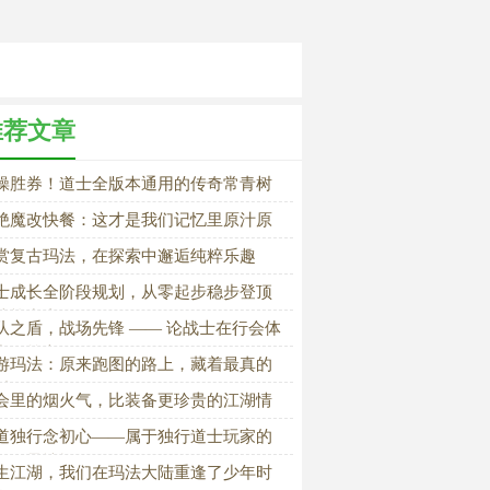
推荐文章
操胜券！道士全版本通用的传奇常青树
绝魔改快餐：这才是我们记忆里原汁原
的传奇
赏复古玛法，在探索中邂逅纯粹乐趣
士成长全阶段规划，从零起步稳步登顶
法战力巅峰
队之盾，战场先锋 —— 论战士在行会体
中的核心价值
游玛法：原来跑图的路上，藏着最真的
乐
会里的烟火气，比装备更珍贵的江湖情
道独行念初心——属于独行道士玩家的
属温柔情怀
生江湖，我们在玛法大陆重逢了少年时