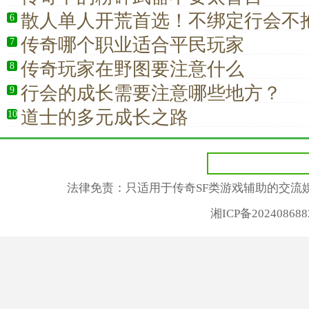
散人单人开荒首选！不绑定行会不
6
独行玛法也能自在成型
传奇哪个职业适合平民玩家
7
传奇玩家在野图要注意什么
8
行会的成长需要注意哪些地方？
9
道士的多元成长之路
10
法律免责：只适用于传奇SF类游戏辅助的交流
湘ICP备2024086882号