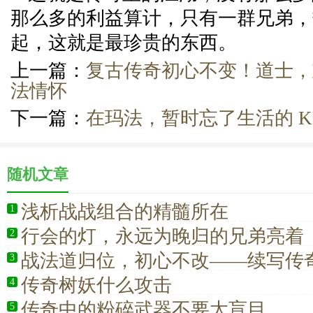
那么多的利益算计，只有一群兄弟，
起，这就是最珍贵的东西。
上一篇：
复古传奇初心不变！道士，
法情怀
下一篇：
在玛法，暂时忘了生活的 KP
随机文章
浅析战战组合的精髓所在
1
行会的灯，永远为晚归的兄弟亮着
2
战法道归位，初心不改——续写传
3
传奇树妖什么攻击
4
传奇中的粉碎武器不要太盲目
5