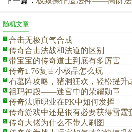
下一篇：
极致操作造法神——高阶法
随机文章
合击无极真气合成
1
传奇合击法战和法道的区别
2
带宝宝的传奇道士到底有多厉害
3
传奇1.76复古小极品怎么玩
4
石墓阵攻略，猪洞狂欢，轻松提升
5
祖玛神殿——迷宫中的荣耀勋章
6
传奇法师职业在PK中如何发挥
7
传奇游戏中还是很有必要获得雷霆
8
传奇大佬为什么不带人刷图
9
10