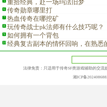
重拾经典，赴一场玛法旧梦
5
传奇勋章哪里打
6
热血传奇在哪挖矿
7
玩传奇战士pk法师有什么技巧呢？
8
如何拥有一个背包
9
经典复古副本的情怀回响，在熟悉
10
拾热血青春
法律免责：只适用于传奇SF类游戏辅助的交流
湘ICP备2024086882号