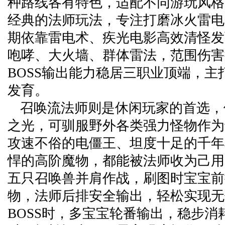
种路线各有特色，适配不同游玩风格
经典的法师玩法，专注打磨冰火雷电
期依靠雷电术、疾光电影高效清怪发
咆哮、大火墙、群体雷法，范围伤害
BOSS输出能力稳居三职业顶端，主
发育。
召唤流法师则是休闲玩家的首选，
之光，可驯服野外各类强力怪物作为
攻速不俗的电僵王、坦度十足的千年
悍的高阶魔物，都能被法师收为己用
五只召唤兽并肩作战，刷图时宝宝前
物，法师后排安全输出，轻松实现无
BOSS时，多宝宝轮番输出，稳步消耗