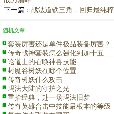
战力巅峰
下一篇：
战法道铁三角，回归最纯粹
随机文章
套装厉害还是单件极品装备厉害？
1
传奇战神套装怎么强化到加十五
2
论道士的召唤神兽技能
3
封魔谷树妖在哪个位置
4
传奇树妖什么攻击
5
玛法大陆的守护之光
6
重拾经典，赴一场玛法旧梦
7
传奇英雄合击中技能最根本的等级
8