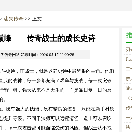
>
迷失传奇
>> 正文
巅峰——传奇战士的成长史诗
刃
m迷失传奇网站
发布时间：2026-05-17 09:20:28
史
以
义
二
战斗史诗，而战士，就是这部史诗中最耀眼的主角。他们
散
全服的战神，每一步都充满了艰辛与挑战，每一次突破
法
战
行动证明，强大从来不是天生的，而是靠日复一日的磨
极
《
的。
传
难。没有强大的技能，没有精良的装备，只能在新手村砍
一
点提升等级。不同于法师可以远程清怪，道士可以召唤
铁
斗，每一次攻击都可能面临受伤的风险。但战士从不抱