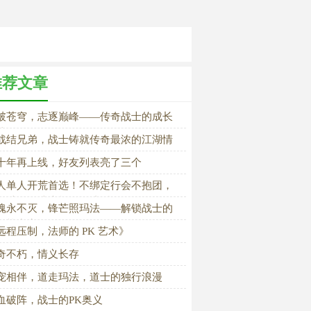
推荐文章
破苍穹，志逐巅峰——传奇战士的成长
诗
战结兄弟，战士铸就传奇最浓的江湖情
十年再上线，好友列表亮了三个
人单人开荒首选！不绑定行会不抱团，
师独行玛法也能自在成型
魂永不灭，锋芒照玛法——解锁战士的
致战力密码
远程压制，法师的 PK 艺术》
奇不朽，情义长存
宠相伴，道走玛法，道士的独行浪漫
血破阵，战士的PK奥义