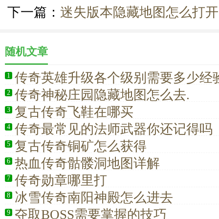
下一篇：
迷失版本隐藏地图怎么打开
随机文章
传奇英雄升级各个级别需要多少经
1
传奇神秘庄园隐藏地图怎么去.
2
复古传奇飞鞋在哪买
3
传奇最常见的法师武器你还记得吗
4
复古传奇铜矿怎么获得
5
热血传奇骷髅洞地图详解
6
传奇勋章哪里打
7
冰雪传奇南阳神殿怎么进去
8
夺取BOSS需要掌握的技巧
9